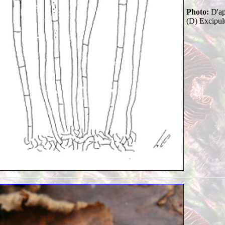
Photo:
D'ap
(D) Excipul