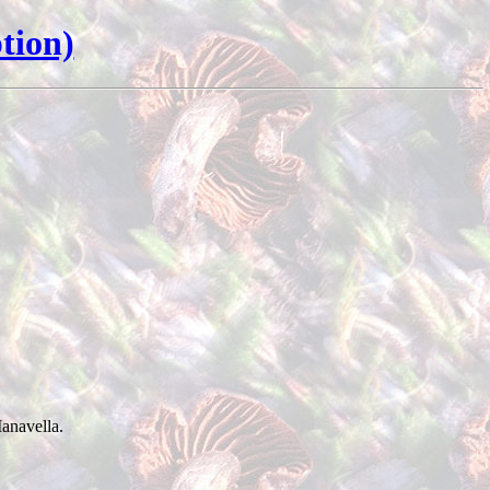
tion)
navella.