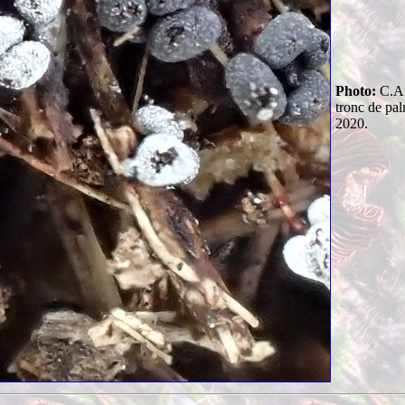
Photo:
C.Ar
tronc de pal
2020.