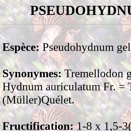
PSEUDOHYDN
Espèce:
Pseudohydnum gelat
Synonymes:
Tremellodon ge
Hydnum auriculatum Fr. = T
(Müller)Quélet.
Fructification:
1-8 x 1,5-3